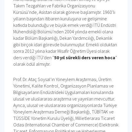
Takım Tezgahları ve Fabrika Organizasyonu
Kürsüsü’nde, Asistan olarak göreve başlamıştır. 1960’lı
yılların başından itibaren kuruluşuna ve gelişimine
katkıda bulunduğu ve büyük emek verdiği İTÜ Endüstri
Mühendisliği Bölümü’nden 2004 yılında emekli olana
kadar Bölüm Başkanlığı, Dekan Yardımcılığı, Dekanlık
gibi birçok idari görevde bulunmuştur. Emekli olduktan
sonra 2012 yılına kadar Misafir Öğretim Üyesi olarak
ders verdiği İTÜ’den “
50 yıl sürekli ders veren hoca
”
olarak ödül almıştır.
Prof. Dr. Ataç Soysal’ın Yöneylem Araştırması, Üretim
Yönetimi, Kalite Kontrol, Organizasyon Planlaması ve
Bilgisayarların Endüstrideki Uygulamaları konularında
ulusal ve uluslararası araştırma ve yayınları mevcuttur.
Ayrıca, ulusal ve uluslararası organizasyonlarda Türkiye
Yöneylem Araştırması Derneği Başkanlığı, TÜBİTAK ve
TÜSSİDE Yönetim Kurulu Üyeliği, Milletlerarası Ticaret
Odası (International Chamber of Commerce) Elektronik
Ticaret, Enformasyon Politikaları ve Haberleşme