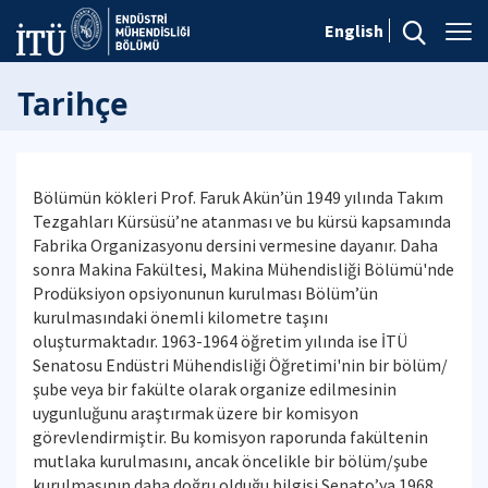
English
Tarihçe
Bölümün kökleri Prof. Faruk Akün’ün 1949 yılında Takım
Tezgahları Kürsüsü’ne atanması ve bu kürsü kapsamında
Fabrika Organizasyonu dersini vermesine dayanır. Daha
sonra Makina Fakültesi, Makina Mühendisliği Bölümü'nde
Prodüksiyon opsiyonunun kurulması Bölüm’ün
kurulmasındaki önemli kilometre taşını
oluşturmaktadır. 1963-1964 öğretim yılında ise İTÜ
Senatosu Endüstri Mühendisliği Öğretimi'nin bir bölüm/
şube veya bir fakülte olarak organize edilmesinin
uygunluğunu araştırmak üzere bir komisyon
görevlendirmiştir. Bu komisyon raporunda fakültenin
mutlaka kurulmasını, ancak öncelikle bir bölüm/şube
kurulmasının daha doğru olduğu bilgisi Senato’ya 1968