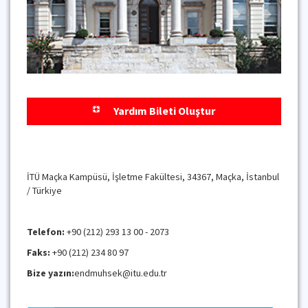
Yardım Bileti Oluştur
İTÜ Maçka Kampüsü, İşletme Fakültesi, 34367, Maçka, İstanbul
/ Türkiye
Telefon:
+90 (212) 293 13 00 - 2073
Faks:
+90 (212) 234 80 97
Bize yazın:
endmuhsek@itu.edu.tr