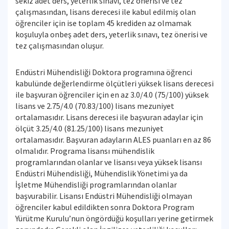
sekiz adet ders, yeterlik sınavı, tez önerisi ve tez
çalışmasından, lisans derecesi ile kabul edilmiş olan
öğrenciler için ise toplam 45 krediden az olmamak
koşuluyla onbeş adet ders, yeterlik sınavı, tez önerisi ve
tez çalışmasından oluşur.
Endüstri Mühendisliği Doktora programına öğrenci
kabulünde değerlendirme ölçütleri yüksek lisans derecesi
ile başvuran öğrenciler için en az 3.0/4.0 (75/100) yüksek
lisans ve 2.75/4.0 (70.83/100) lisans mezuniyet
ortalamasıdır. Lisans derecesi ile başvuran adaylar için
ölçüt 3.25/4.0 (81.25/100) lisans mezuniyet
ortalamasıdır. Başvuran adayların ALES puanları en az 86
olmalıdır. Programa lisansı mühendislik
programlarından olanlar ve lisansı veya yüksek lisansı
Endüstri Mühendisliği, Mühendislik Yönetimi ya da
İşletme Mühendisliği programlarından olanlar
başvurabilir. Lisansı Endüstri Mühendisliği olmayan
öğrenciler kabul edildikten sonra Doktora Program
Yürütme Kurulu’nun öngördüğü koşulları yerine getirmek