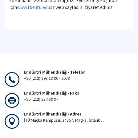
zorundadır. Gerekli olan İngilizce yeterliliği koşulları
için
www.fbe.itu.edu.tr
web sayfasını ziyaret ediniz.
Endüstri Mühendisliği- Telefon
+90 (212) 293 13 00 - 2073
Endüstri Mühendisliği- Faks
+90 (212) 234 80 97
Endüstri Mühendisliği- Adres
İTÜ Maçka Kampüsü, 34367, Maçka, İstanbul